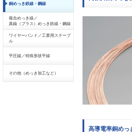
銅めっき鉄線・鋼線
複合めっき線／
真鍮（ブラス）めっき鉄線・鋼線
ワイヤーバンド／工業用ステープ
ル
平圧線／特殊形状平線
その他（めっき加工など）
高導電率銅めっ