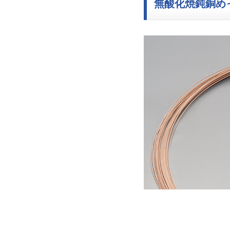
無酸化焼鈍銅め