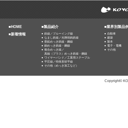
■
HOME
■製品紹介
■業界別製品
■
新着情報
鉄線／ブルーイング線
自動車
なまし鉄線／光輝焼鈍鉄線
建築
亜鉛めっき鉄線・鋼線
製本
銅めっき鉄線・鋼線
電子・電機
複合めっき線／
その他
真鍮（ブラス）めっき鉄線・鋼線
ワイヤーバンド／工業用ステープル
平圧線／特殊形状平線
その他（めっき加工など）
Copyright© KO